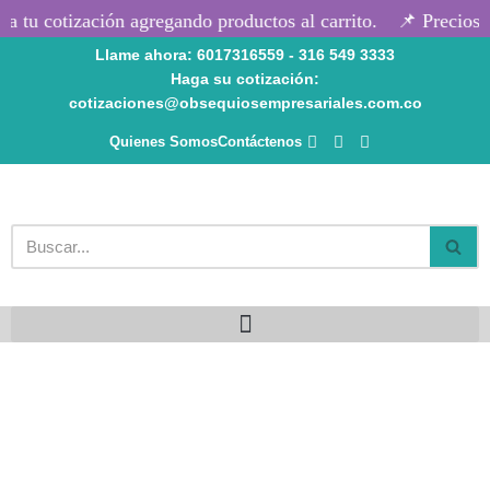
 tu cotización agregando productos al carrito.
📌 Precios s
Llame ahora: 6017316559 - 316 549 3333
Saltar
Haga su cotización:
al
cotizaciones@obsequiosempresariales.com.co
contenido
Quienes Somos
Contáctenos