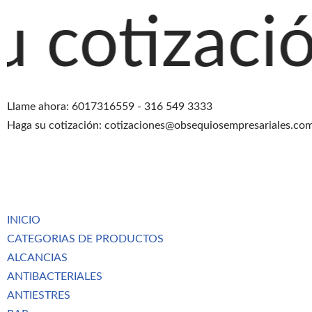
ción agreg
Saltar
al
contenido
Llame ahora: 6017316559 - 316 549 3333
Haga su cotización: cotizaciones@obsequiosempresariales.co
INICIO
CATEGORIAS DE PRODUCTOS
ALCANCIAS
ANTIBACTERIALES
ANTIESTRES