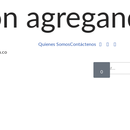
ando produ
Quienes Somos
Contáctenos
m.co
0