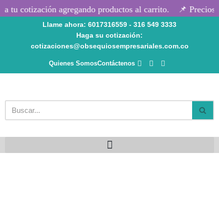
 tu cotización agregando productos al carrito.
📌 Precios s
Llame ahora: 6017316559 - 316 549 3333
Saltar
Haga su cotización:
al
cotizaciones@obsequiosempresariales.com.co
contenido
Quienes Somos
Contáctenos