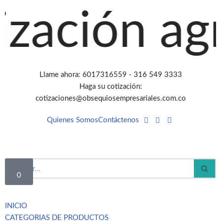
ción agreg
Saltar
al
contenido
Llame ahora: 6017316559 - 316 549 3333
Haga su cotización:
cotizaciones@obsequiosempresariales.com.co
Quienes Somos
Contáctenos
0
INICIO
CATEGORIAS DE PRODUCTOS