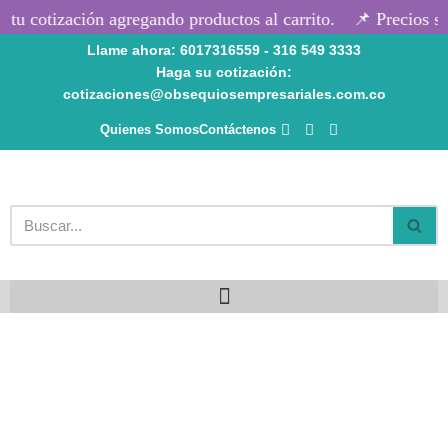
u cotización agregando productos al carrito.
📌 Precios seg
Llame ahora: 6017316559 - 316 549 3333
Saltar
Haga su cotización:
al
cotizaciones@obsequiosempresariales.com.co
contenido
Quienes Somos
Contáctenos