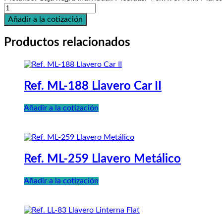
Ref.
ML-
Añadir a la cotización
356
Llavero
Productos relacionados
Casa
cantidad
Ref. ML-188 Llavero Car II
Añadir a la cotización
Ref. ML-259 Llavero Metálico
Añadir a la cotización