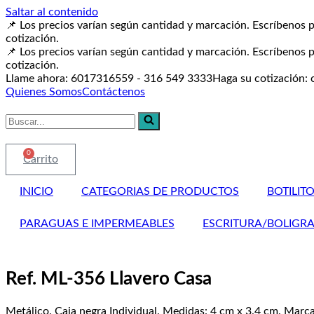
Saltar al contenido
📌 Los precios varían según cantidad y marcación. Escríbenos p
cotización.
📌 Los precios varían según cantidad y marcación. Escríbenos p
cotización.
Llame ahora: 6017316559 - 316 549 3333
Haga su cotización:
Quienes Somos
Contáctenos
Buscar...
0
Carrito
INICIO
CATEGORIAS DE PRODUCTOS
BOTILIT
PARAGUAS E IMPERMEABLES
ESCRITURA/BOLIGR
Ref. ML-356 Llavero Casa
Metálico. Caja negra Individual. Medidas: 4 cm x 3.4 cm. Marca