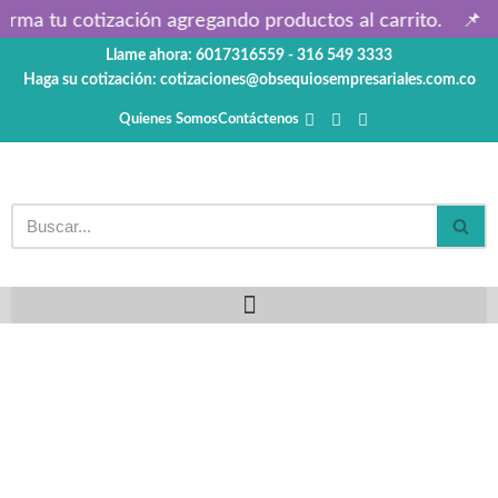
arma tu cotización agregando productos al carrito.
📌 P
Llame ahora: 6017316559 - 316 549 3333
Saltar
Haga su cotización: cotizaciones@obsequiosempresariales.com.co
al
contenido
Quienes Somos
Contáctenos