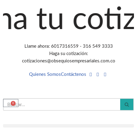
 tu cotiza
Saltar
al
contenido
Llame ahora: 6017316559 - 316 549 3333
Haga su cotización:
cotizaciones@obsequiosempresariales.com.co
Quienes Somos
Contáctenos
0