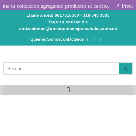
ma tu cotización agregando productos al carrito.
📌 Precios
Llame ahora: 6017316559 - 316 549 3333
Saltar
Haga su cotización:
al
cotizaciones@obsequiosempresariales.com.co
contenido
Quienes Somos
Contáctenos