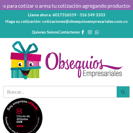
s para cotizar o arma tu cotización agregando productos al
Llame ahora: 6017316559 - 316 549 3333
Saltar
Haga su cotización: cotizaciones@obsequiosempresariales.com.co
al
contenido
Quienes Somos
Contáctenos