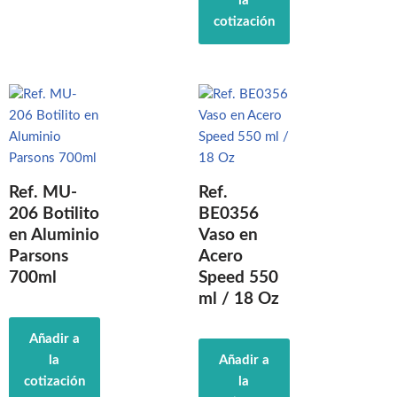
la
cotización
Ref. MU-
Ref.
206 Botilito
BE0356
en Aluminio
Vaso en
Parsons
Acero
700ml
Speed 550
ml / 18 Oz
Añadir a
la
Añadir a
cotización
la