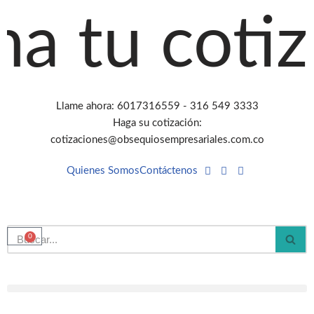
 tu cotiza
Saltar
al
contenido
Llame ahora: 6017316559 - 316 549 3333
Haga su cotización:
cotizaciones@obsequiosempresariales.com.co
Quienes Somos
Contáctenos
0