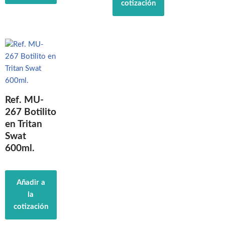
cotización
Ref. MU-
267 Botilito
en Tritan
Swat
600ml.
Añadir a
la
cotización