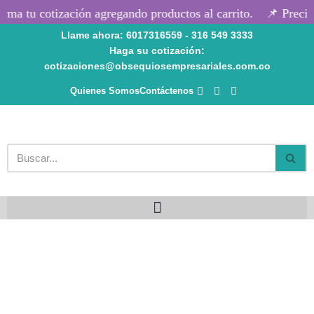
ma tu cotización agregando productos al carrito.
📌 Precios
Llame ahora: 6017316559 - 316 549 3333
Saltar
Haga su cotización:
al
cotizaciones@obsequiosempresariales.com.co
contenido
Quienes Somos
Contáctenos