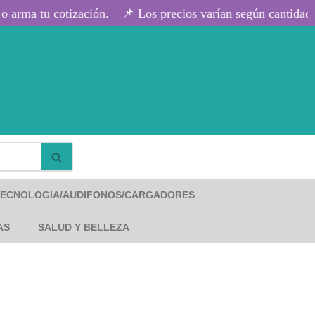
arma tu cotización.
📌 Los precios varían según cantidad y 
TECNOLOGIA/AUDIFONOS/CARGADORES
AS
SALUD Y BELLEZA