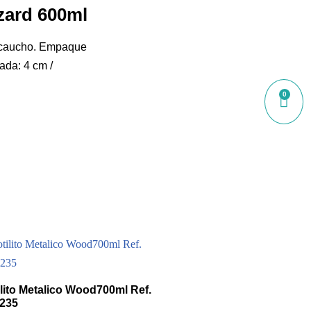
izard 600ml
n caucho. Empaque
ada: 4 cm /
0
ilito Metalico Wood700ml Ref.
235