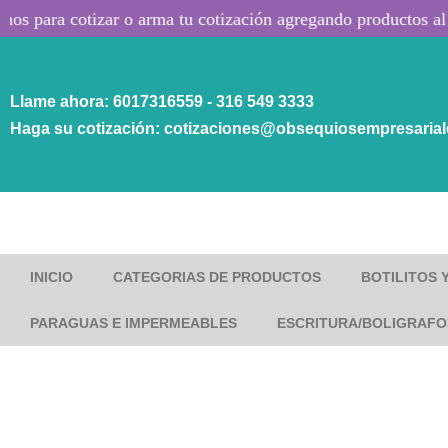
s para cotizar o arma tu cotización agregando productos al ca
Saltar
al
Llame ahora: 6017316559 - 316 549 3333
contenido
Haga su cotización: cotizaciones@obsequiosempresaria
INICIO
CATEGORIAS DE PRODUCTOS
BOTILITOS 
PARAGUAS E IMPERMEABLES
ESCRITURA/BOLIGRAFO