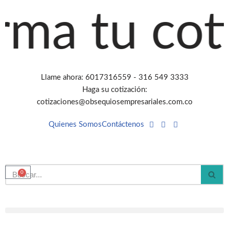
ma tu coti
Saltar
al
contenido
Llame ahora: 6017316559 - 316 549 3333
Haga su cotización:
cotizaciones@obsequiosempresariales.com.co
Quienes Somos
Contáctenos
0