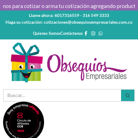
nos para cotizar o arma tu cotización agregando productos 
Llame ahora: 6017316559 - 316 549 3333
Saltar
Haga su cotización: cotizaciones@obsequiosempresariales.com.co
al
contenido
Quienes Somos
Contáctenos