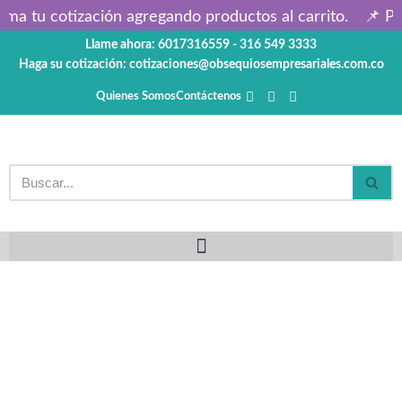
ma tu cotización agregando productos al carrito.
📌 Pre
Llame ahora: 6017316559 - 316 549 3333
Saltar
Haga su cotización: cotizaciones@obsequiosempresariales.com.co
al
contenido
Quienes Somos
Contáctenos