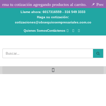
rma tu cotización agregando productos al carrito.
📌 Precio
Llame ahora: 6017316559 - 316 549 3333
Saltar
Haga su cotización:
al
cotizaciones@obsequiosempresariales.com.co
contenido
Quienes Somos
Contáctenos