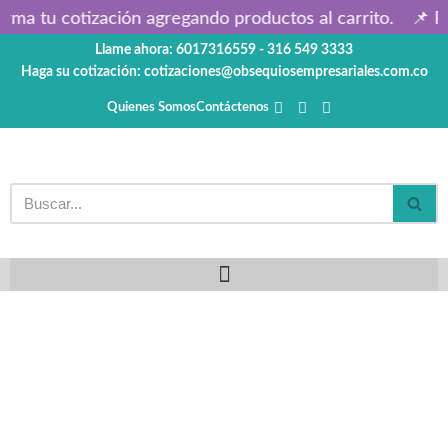
rma tu cotización agregando productos al carrito.
📌 Pr
Llame ahora: 6017316559 - 316 549 3333
Saltar
Haga su cotización: cotizaciones@obsequiosempresariales.com.co
al
contenido
Quienes Somos
Contáctenos