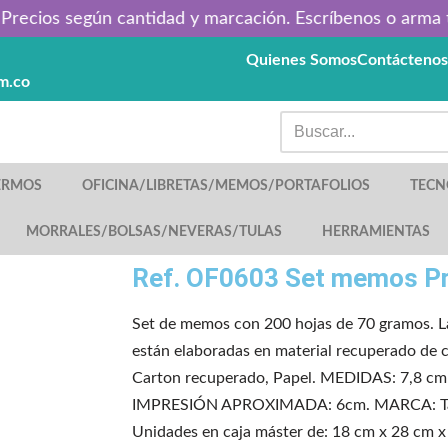
recios según cantidad y marcación. Escríbenos o arma tu 
Quienes Somos
Contáctenos
m.co
TERMOS
OFICINA/LIBRETAS/MEMOS/PORTAFOLIOS
TECN
MORRALES/BOLSAS/NEVERAS/TULAS
HERRAMIENTAS
Ref. OF0603 Set memos P
Set de memos con 200 hojas de 70 gramos. La 
están elaboradas en material recuperado de 
Carton recuperado, Papel. MEDIDAS: 7,8 cm
IMPRESIÓN APROXIMADA: 6cm. MARCA: Ta
Unidades en caja máster de: 18 cm x 28 cm x