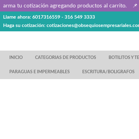
arma tu cotización agregando productos al carrito.
📌 P
Llame ahora: 6017316559 - 316 549 3333
Saltar
Haga su cotización: cotizaciones@obsequiosempresariales.co
al
contenido
INICIO
CATEGORIAS DE PRODUCTOS
BOTILITOS Y 
PARAGUAS E IMPERMEABLES
ESCRITURA/BOLIGRAFOS