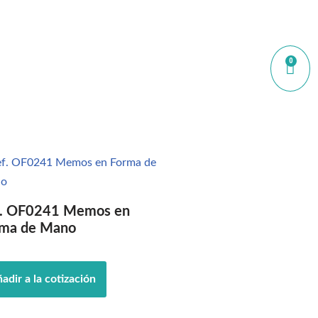
0
f. OF0241 Memos en
rma de Mano
adir a la cotización