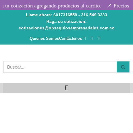
 tu cotización agregando productos al carrito.
📌 Precios se
Llame ahora: 6017316559 - 316 549 3333
Saltar
Haga su cotización:
al
cotizaciones@obsequiosempresariales.com.co
contenido
Quienes Somos
Contáctenos