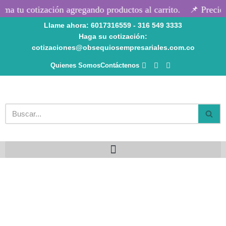
ma tu cotización agregando productos al carrito.
📌 Precios
Llame ahora: 6017316559 - 316 549 3333
Saltar
Haga su cotización:
al
cotizaciones@obsequiosempresariales.com.co
contenido
Quienes Somos
Contáctenos