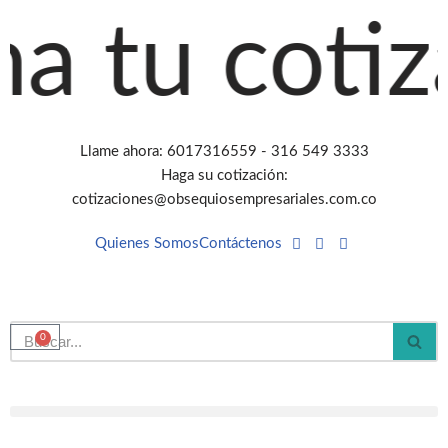
 tu cotiza
Saltar
al
contenido
Llame ahora: 6017316559 - 316 549 3333
Haga su cotización:
cotizaciones@obsequiosempresariales.com.co
Quienes Somos
Contáctenos
0