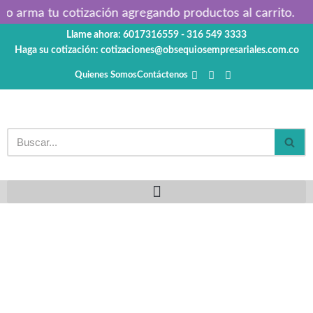
 o arma tu cotización agregando productos al carrito.

Llame ahora: 6017316559 - 316 549 3333
Saltar
Haga su cotización: cotizaciones@obsequiosempresariales.com.co
al
contenido
Quienes Somos
Contáctenos