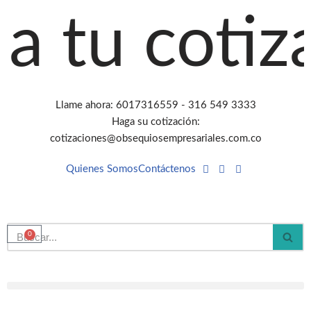
 tu cotizac
Saltar
al
contenido
Llame ahora: 6017316559 - 316 549 3333
Haga su cotización:
cotizaciones@obsequiosempresariales.com.co
Quienes Somos
Contáctenos
0