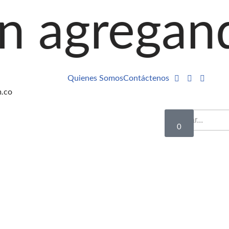
ando produ
Quienes Somos
Contáctenos
m.co
0