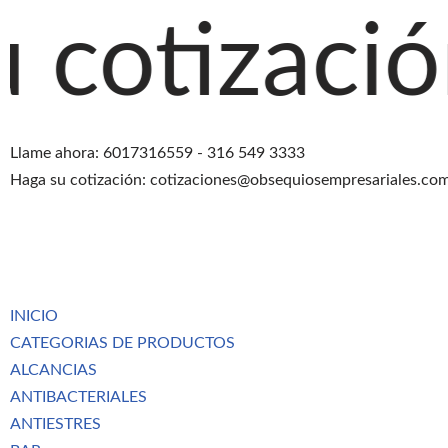
ción agreg
Saltar
al
contenido
Llame ahora: 6017316559 - 316 549 3333
Haga su cotización: cotizaciones@obsequiosempresariales.co
INICIO
CATEGORIAS DE PRODUCTOS
ALCANCIAS
ANTIBACTERIALES
ANTIESTRES