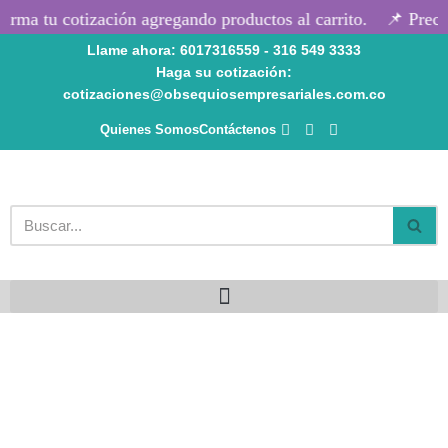
rma tu cotización agregando productos al carrito.
📌 Precio
Llame ahora: 6017316559 - 316 549 3333
Saltar
Haga su cotización:
al
cotizaciones@obsequiosempresariales.com.co
contenido
Quienes Somos
Contáctenos