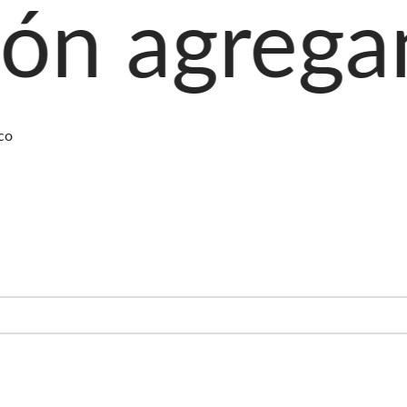
gando prod
co