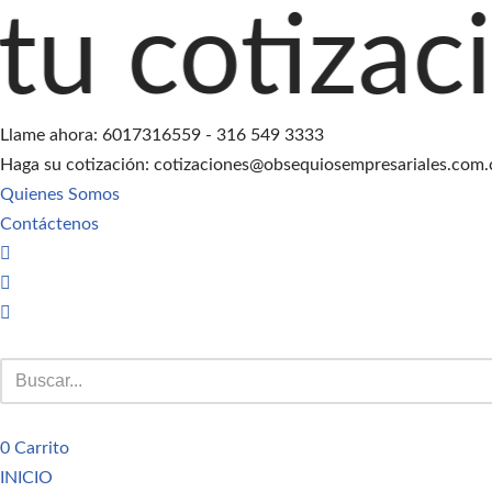
ación agre
Saltar
al
contenido
Llame ahora: 6017316559 - 316 549 3333
Haga su cotización: cotizaciones@obsequiosempresariales.com.
Quienes Somos
Contáctenos
0
Carrito
INICIO