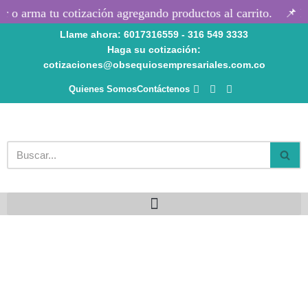
 o arma tu cotización agregando productos al carrito.
📌 Pr
Llame ahora: 6017316559 - 316 549 3333
Saltar
Haga su cotización:
al
cotizaciones@obsequiosempresariales.com.co
contenido
Quienes Somos
Contáctenos