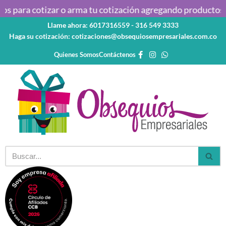
 para cotizar o arma tu cotización agregando productos al c
Llame ahora: 6017316559 - 316 549 3333
Saltar
Haga su cotización: cotizaciones@obsequiosempresariales.com.co
al
contenido
Quienes Somos
Contáctenos