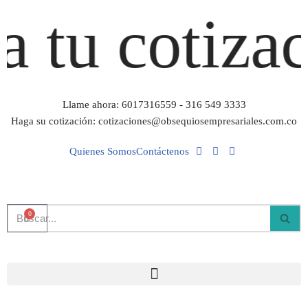
tu cotizaci
Saltar
al
contenido
Llame ahora: 6017316559 - 316 549 3333
Haga su cotización: cotizaciones@obsequiosempresariales.com.co
Quienes Somos
Contáctenos
0