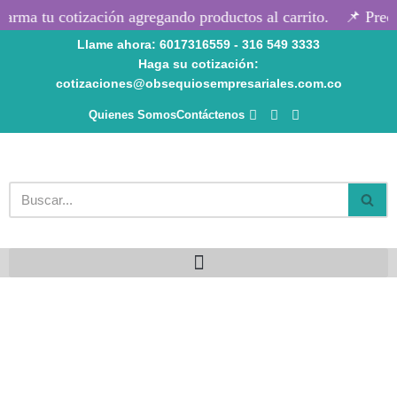
arma tu cotización agregando productos al carrito.
📌 Preci
Llame ahora: 6017316559 - 316 549 3333
Saltar
Haga su cotización:
al
cotizaciones@obsequiosempresariales.com.co
contenido
Quienes Somos
Contáctenos