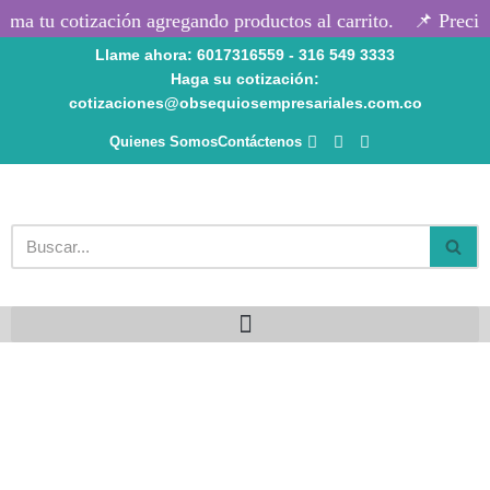
ma tu cotización agregando productos al carrito.
📌 Precios
Llame ahora: 6017316559 - 316 549 3333
Saltar
Haga su cotización:
al
cotizaciones@obsequiosempresariales.com.co
contenido
Quienes Somos
Contáctenos