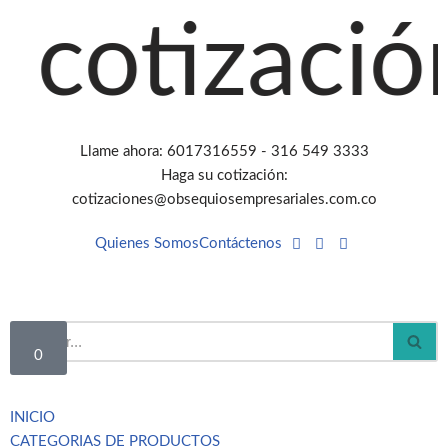
tización a
Saltar
al
contenido
Llame ahora: 6017316559 - 316 549 3333
Haga su cotización:
cotizaciones@obsequiosempresariales.com.co
Quienes Somos
Contáctenos
0
INICIO
CATEGORIAS DE PRODUCTOS