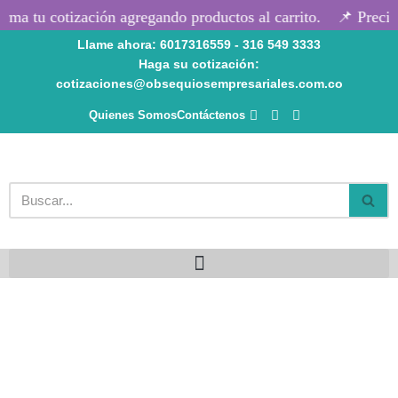
ma tu cotización agregando productos al carrito.
📌 Precios
Llame ahora: 6017316559 - 316 549 3333
Saltar
Haga su cotización:
al
cotizaciones@obsequiosempresariales.com.co
contenido
Quienes Somos
Contáctenos