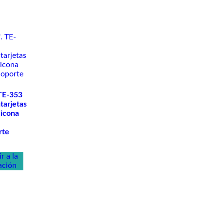
 TE-353
tarjetas
licona
rte
r a la
ación