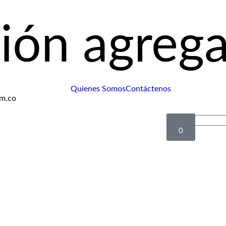
regando pr
Quienes Somos
Contáctenos
om.co
0