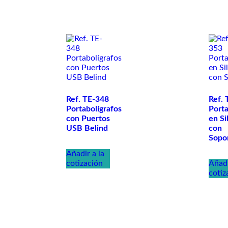
Ref. TE-348
Ref.
Portabolígrafos
Porta
con Puertos
en Si
USB Belind
con
Sopo
Añadir a la
cotización
Añadi
cotiz