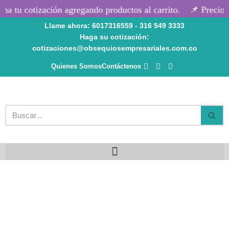
a tu cotización agregando productos al carrito.
📌 Precios 
Llame ahora: 6017316559 - 316 549 3333
Saltar
Haga su cotización:
al
cotizaciones@obsequiosempresariales.com.co
contenido
Quienes Somos
Contáctenos