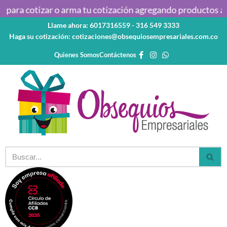
ara cotizar o arma tu cotización agregando productos al ca
Llame ahora: 6017316559 - 316 549 3333
Saltar
Haga su cotización: cotizaciones@obsequiosempresariales.com.co
al
contenido
Quienes Somos
Contáctenos