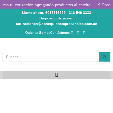
rma tu cotización agregando productos al carrito.
📌 Precio
Llame ahora: 6017316559 - 316 549 3333
Saltar
Haga su cotización:
al
cotizaciones@obsequiosempresariales.com.co
contenido
Quienes Somos
Contáctenos