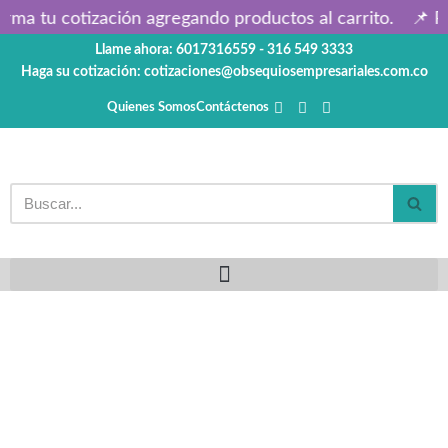
rma tu cotización agregando productos al carrito.
📌 Pr
Llame ahora: 6017316559 - 316 549 3333
Saltar
Haga su cotización: cotizaciones@obsequiosempresariales.com.co
al
contenido
Quienes Somos
Contáctenos