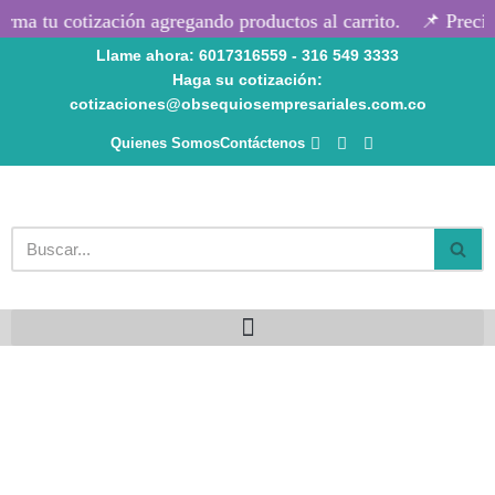
rma tu cotización agregando productos al carrito.
📌 Precios
Llame ahora: 6017316559 - 316 549 3333
Saltar
Haga su cotización:
al
cotizaciones@obsequiosempresariales.com.co
contenido
Quienes Somos
Contáctenos