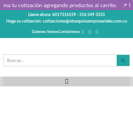
rma tu cotización agregando productos al carrito.
📌 Pr
Llame ahora: 6017316559 - 316 549 3333
Saltar
Haga su cotización: cotizaciones@obsequiosempresariales.com.co
al
contenido
Quienes Somos
Contáctenos