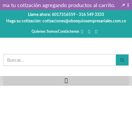
rma tu cotización agregando productos al carrito.
📌 Pr
Llame ahora: 6017316559 - 316 549 3333
Saltar
Haga su cotización: cotizaciones@obsequiosempresariales.com.co
al
contenido
Quienes Somos
Contáctenos