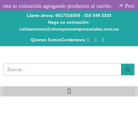
rma tu cotización agregando productos al carrito.
📌 Precio
Llame ahora: 6017316559 - 316 549 3333
Saltar
Haga su cotización:
al
cotizaciones@obsequiosempresariales.com.co
contenido
Quienes Somos
Contáctenos