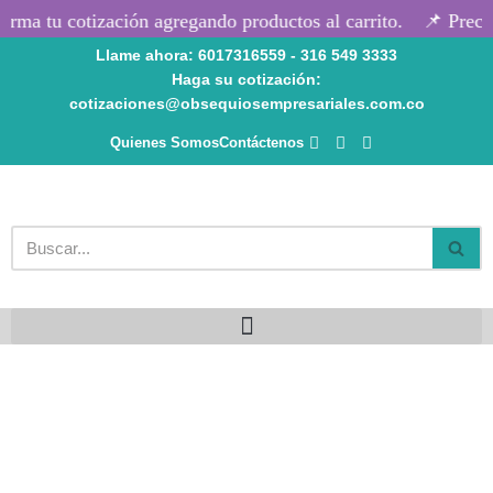
rma tu cotización agregando productos al carrito.
📌 Precio
Llame ahora: 6017316559 - 316 549 3333
Saltar
Haga su cotización:
al
cotizaciones@obsequiosempresariales.com.co
contenido
Quienes Somos
Contáctenos