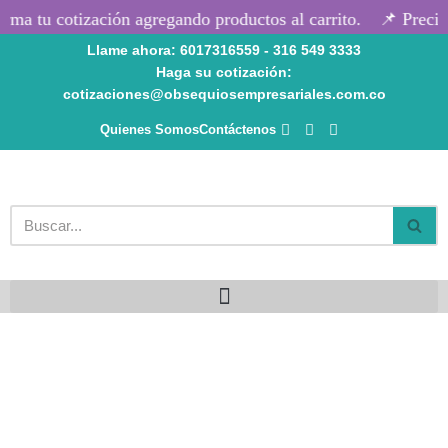
rma tu cotización agregando productos al carrito.
📌 Precios
Llame ahora: 6017316559 - 316 549 3333
Saltar
Haga su cotización:
al
cotizaciones@obsequiosempresariales.com.co
contenido
Quienes Somos
Contáctenos