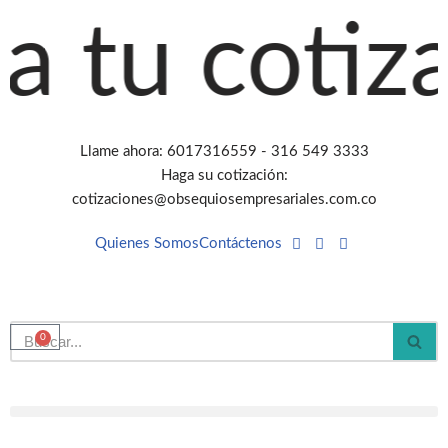
 tu cotizac
Saltar
al
contenido
Llame ahora: 6017316559 - 316 549 3333
Haga su cotización:
cotizaciones@obsequiosempresariales.com.co
Quienes Somos
Contáctenos
0