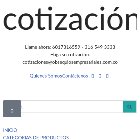
ización ag
Saltar
al
contenido
Llame ahora: 6017316559 - 316 549 3333
Haga su cotización:
cotizaciones@obsequiosempresariales.com.co
Quienes Somos
Contáctenos
0
INICIO
CATEGORIAS DE PRODUCTOS