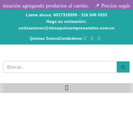
ización agregando productos al carrito.
📌 Precios según ca
Llame ahora: 6017316559 - 316 549 3333
Saltar
Haga su cotización:
al
cotizaciones@obsequiosempresariales.com.co
contenido
Quienes Somos
Contáctenos