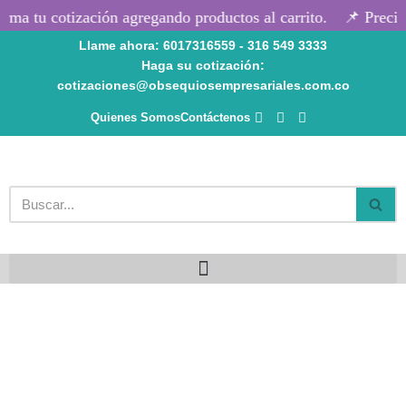
rma tu cotización agregando productos al carrito.
📌 Precios
Llame ahora: 6017316559 - 316 549 3333
Saltar
Haga su cotización:
al
cotizaciones@obsequiosempresariales.com.co
contenido
Quienes Somos
Contáctenos