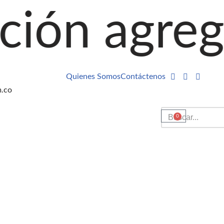
regando pr
Quienes Somos
Contáctenos
m.co
0