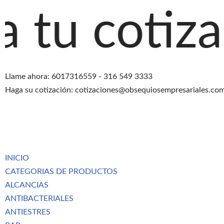
ización ag
Saltar
al
contenido
Llame ahora: 6017316559 - 316 549 3333
Haga su cotización: cotizaciones@obsequiosempresariales.co
INICIO
CATEGORIAS DE PRODUCTOS
ALCANCIAS
ANTIBACTERIALES
ANTIESTRES